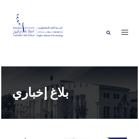
بلاغ إخباري