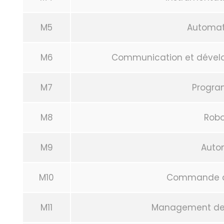
M5
Automati
M6
Communication et dévelo
M7
Progra
M8
Robo
M9
Auto
M10
Commande de
M11
Management des 