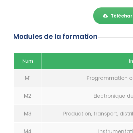
Téléchar
Modules de la formation
Num
I
M1
Programmation or
M2
Electronique d
M3
Production, transport, distr
M4
Instrumentati