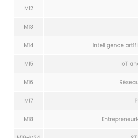
M12
M13
M14
Intelligence artif
M15
IoT a
M16
Réseau
M17
P
M18
Entrepreneuri
M19-M24
ST